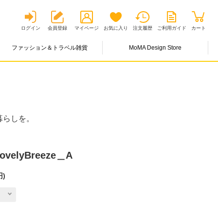
ログイン
会員登録
マイページ
お気に入り
注文履歴
ご利用ガイド
カート
ファッション＆トラベル雑貨
MoMA Design Store
暮らしを。
velyBreeze＿A
円
)