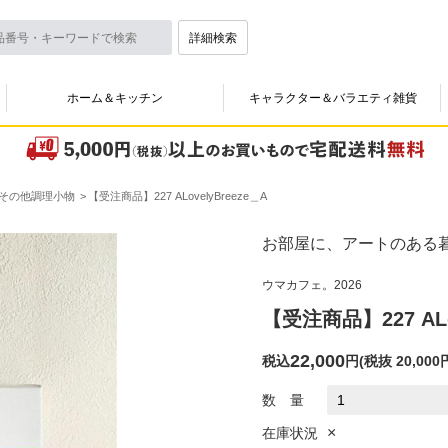
詳細検索
ホーム＆キッチン
キャラクター＆バラエティ雑貨
その他調理小物
【受注商品】227 ALovelyBreeze＿A
お部屋に、アートのある
ウマカフェ。2026
【受注商品】227 ALo
22,000
税込
円
(
税抜 20,000
数 量
×
在庫状況