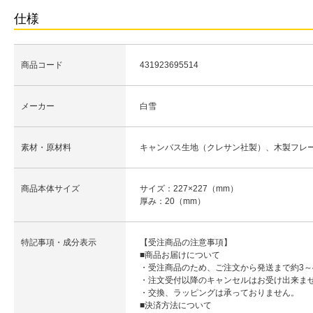
仕様
商品コード
431923695514
メーカー
白雪
素材・原材料
キャンバス生地（クレサン社製）、木製フレ
商品本体サイズ
サイズ：227×227（mm）
厚み：20（mm）
特記事項・成分表示
【受注商品の注意事項】
■商品お届けについて
・受注商品のため、ご注文から発送まで約3～
・注文受付以降のキャンセルはお受け出来ま
・交換、ラッピングは承っておりません。
■決済方法について