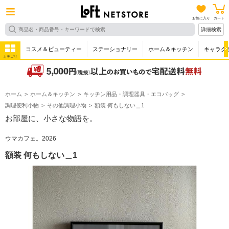
お気に入り
カート
詳細検索
コスメ＆ビューティー
ステーショナリー
ホーム＆キッチン
キャラク
カテゴリ
ホーム
ホーム＆キッチン
キッチン用品・調理器具・エコバッグ
調理便利小物
その他調理小物
額装 何もしない＿1
お部屋に、小さな物語を。
ウマカフェ。2026
額装 何もしない＿1