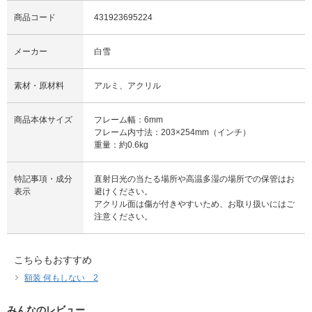
商品コード
431923695224
メーカー
白雪
素材・原材料
アルミ、アクリル
商品本体サイズ
フレーム幅：6mm
フレーム内寸法：203×254mm（インチ）
重量：約0.6kg
特記事項・成分
直射日光の当たる場所や高温多湿の場所での保管はお
表示
避けください。
アクリル面は傷が付きやすいため、お取り扱いにはご
注意ください。
こちらもおすすめ
額装 何もしない＿2
みんなのレビュー