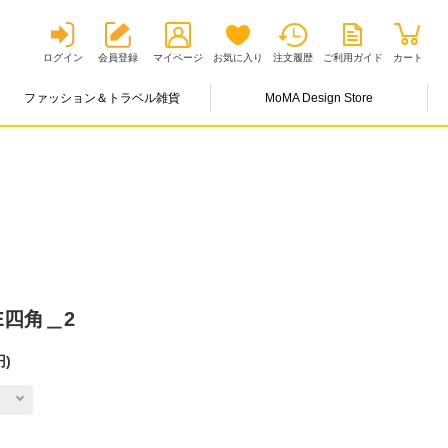
ログイン
会員登録
マイページ
お気に入り
注文履歴
ご利用ガイド
カート
ファッション＆トラベル雑貨
MoMA Design Store
。
FE四角＿2
円
)