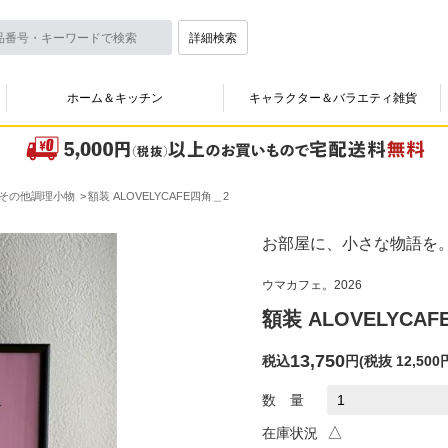
詳細検索
ホーム＆キッチン
キャラクター＆バラエティ雑貨
その他調理小物
額装 ALOVELYCAFE四角＿2
お部屋に、小さな物語を
ウマカフェ。2026
額装 ALOVELYCA
13,750
税込
円
(
税抜 12,500
数 量
△
在庫状況