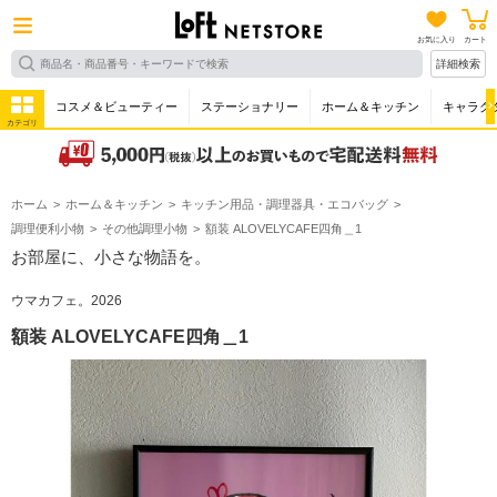
お気に入り
カート
詳細検索
コスメ＆ビューティー
ステーショナリー
ホーム＆キッチン
キャラク
カテゴリ
ホーム
ホーム＆キッチン
キッチン用品・調理器具・エコバッグ
調理便利小物
その他調理小物
額装 ALOVELYCAFE四角＿1
お部屋に、小さな物語を。
ウマカフェ。2026
額装 ALOVELYCAFE四角＿1