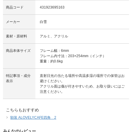
商品コード
431923695163
メーカー
白雪
素材・原材料
アルミ、アクリル
商品本体サイズ
フレーム幅：6mm
フレーム内寸法：203×254mm（インチ）
重量：約0.6kg
特記事項・成分
直射日光の当たる場所や高温多湿の場所での保管はお
表示
避けください。
アクリル面は傷が付きやすいため、お取り扱いにはご
注意ください。
こちらもおすすめ
額装 ALOVELYCAFE四角＿2
みんなのレビュー