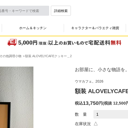
詳細検索
ホーム＆キッチン
キャラクター＆バラエティ雑貨
その他調理小物
額装 ALOVELYCAFEクッキー＿2
お部屋に、小さな物語を
ウマカフェ。2026
額装 ALOVELYCA
13,750
税込
円
(
税抜 12,500
数 量
△
在庫状況