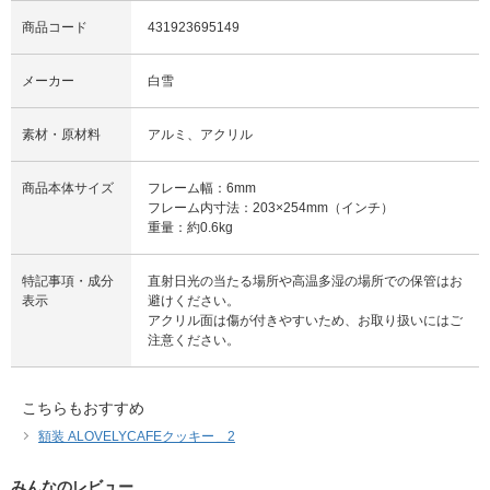
商品コード
431923695149
メーカー
白雪
素材・原材料
アルミ、アクリル
商品本体サイズ
フレーム幅：6mm
フレーム内寸法：203×254mm（インチ）
重量：約0.6kg
特記事項・成分
直射日光の当たる場所や高温多湿の場所での保管はお
表示
避けください。
アクリル面は傷が付きやすいため、お取り扱いにはご
注意ください。
こちらもおすすめ
額装 ALOVELYCAFEクッキー＿2
みんなのレビュー