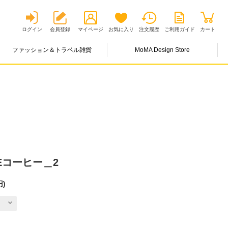
ログイン
会員登録
マイページ
お気に入り
注文履歴
ご利用ガイド
カート
ファッション＆トラベル雑貨
MoMA Design Store
。
FEコーヒー＿2
円
)