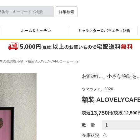
詳細検索
ホーム＆キッチン
キャラクター＆バラエティ雑貨
その他調理小物
額装 ALOVELYCAFEコーヒー＿2
お部屋に、小さな物語を
ウマカフェ。2026
額装 ALOVELYCA
13,750
税込
円
(
税抜 12,500
数 量
△
在庫状況