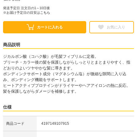
発送予定日 注文日の1～10日後
※お届け予定日の目安は
こちら
カートに入れる
お気に入り
商品説明
ジカルボン酸（コハク酸）が毛髪フィブリルに定着。
ブリーチ・カラー後の髪を保護しながらしっとりとまとまりやすく、指
どおりのよいツヤやかな髪に導きます。
ボンディンクサポート成分（マグネシウム塩）が微細な隙間に入り込
み、ボンディング機能をサポートします。
ヒートアクティブプロテインがドライヤーやヘアアイロンの熱に反応。
髪を保護しながらダメージを補修します。
仕様
商品コード
4197149107915