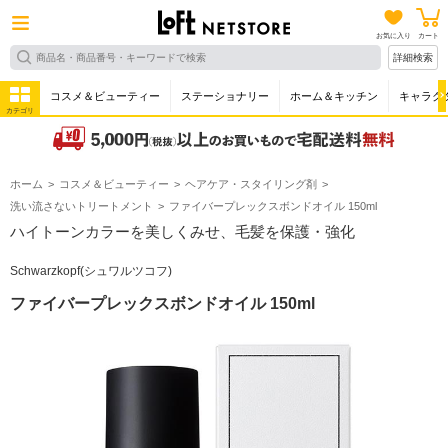
お気に入り
カート
詳細検索
コスメ＆ビューティー
ステーショナリー
ホーム＆キッチン
キャラク
カテゴリ
ホーム
コスメ＆ビューティー
ヘアケア・スタイリング剤
洗い流さないトリートメント
ファイバープレックスボンドオイル 150ml
ハイトーンカラーを美しくみせ、毛髪を保護・強化
Schwarzkopf(シュワルツコフ)
ファイバープレックスボンドオイル 150ml