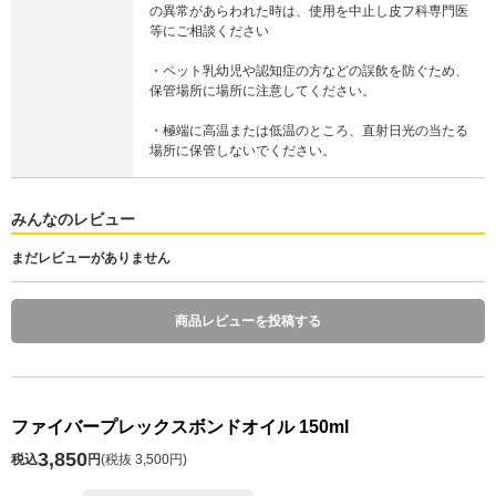
の異常があらわれた時は、使用を中止し皮フ科専門医
等にご相談ください
・ペット乳幼児や認知症の方などの誤飲を防ぐため、
保管場所に場所に注意してください。
・極端に高温または低温のところ、直射日光の当たる
場所に保管しないでください。
みんなのレビュー
まだレビューがありません
商品レビューを投稿する
ファイバープレックスボンドオイル 150ml
3,850
税込
円
(
税抜 3,500円
)