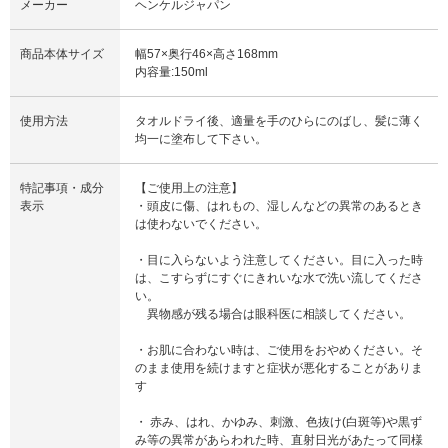
メーカー
ヘンケルジャパン
商品本体サイズ
幅57×奥行46×高さ168mm
内容量:150ml
使用方法
タオルドライ後、適量を手のひらにのばし、髪に薄く
均一に塗布して下さい。
特記事項・成分
【ご使用上の注意】
表示
・頭皮に傷、はれもの、湿しんなどの異常のあるとき
は使わないでください。
・目に入らないよう注意してください。目に入った時
は、こすらずにすぐにきれいな水で洗い流してくださ
い。
異物感が残る場合は眼科医に相談してください。
・お肌に合わない時は、ご使用をおやめください。そ
のまま使用を続けますと症状が悪化することがありま
す
・ 赤み、はれ、かゆみ、刺激、色抜け(白斑等)や黒ず
み等の異常があらわれた時、直射日光があたって同様