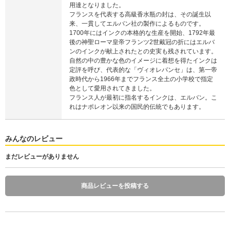
用達となりました。
フランスを代表する高級香水瓶の封は、その誕生以
来、一貫してエルバン社の製作によるものです。
1700年にはインクの本格的な生産を開始、1792年最
後の神聖ローマ皇帝フランツ2世戴冠の折にはエルバ
ンのインクが献上されたとの史実も残されています。
自然の中の豊かな色のイメージに着想を得たインクは
定評を呼び、代表的な「ヴィオレパンセ」は、第一帝
政時代から1966年までフランス全土の小学校で指定
色として愛用されてきました。
フランス人が最初に指名するインクは、エルバン。こ
れはナポレオン以来の国民的伝統でもあります。
みんなのレビュー
まだレビューがありません
商品レビューを投稿する