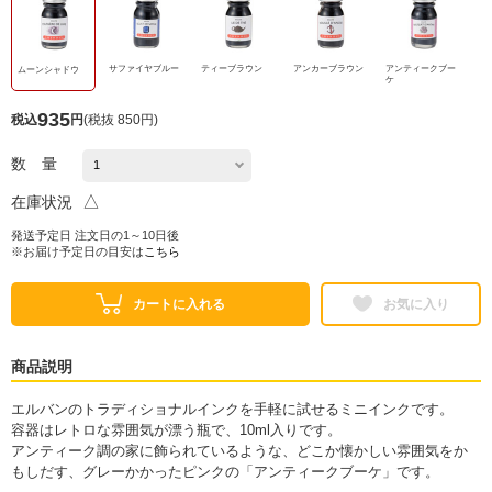
サファイヤブルー
ティーブラウン
アンカーブラウン
アンティークブー
ムーンシャドウ
ケ
935
税込
円
(
税抜 850円
)
数 量
△
在庫状況
発送予定日 注文日の1～10日後
※お届け予定日の目安は
こちら
カートに入れる
お気に入り
商品説明
エルバンのトラディショナルインクを手軽に試せるミニインクです。
容器はレトロな雰囲気が漂う瓶で、10ml入りです。
アンティーク調の家に飾られているような、どこか懐かしい雰囲気をか
もしだす、グレーかかったピンクの「アンティークブーケ」です。