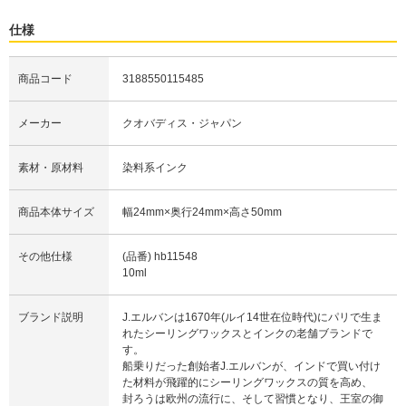
仕様
商品コード
3188550115485
メーカー
クオバディス・ジャパン
素材・原材料
染料系インク
商品本体サイズ
幅24mm×奥行24mm×高さ50mm
その他仕様
(品番) hb11548
10ml
ブランド説明
J.エルバンは1670年(ルイ14世在位時代)にパリで生ま
れたシーリングワックスとインクの老舗ブランドで
す。
船乗りだった創始者J.エルバンが、インドで買い付け
た材料が飛躍的にシーリングワックスの質を高め、
封ろうは欧州の流行に、そして習慣となり、王室の御