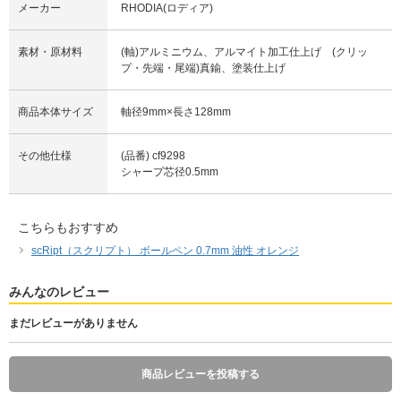
メーカー
RHODIA(ロディア)
素材・原材料
(軸)アルミニウム、アルマイト加工仕上げ (クリッ
プ・先端・尾端)真鍮、塗装仕上げ
商品本体サイズ
軸径9mm×長さ128mm
その他仕様
(品番) cf9298
シャープ芯径0.5mm
こちらもおすすめ
scRipt（スクリプト） ボールペン 0.7mm 油性 オレンジ
みんなのレビュー
まだレビューがありません
商品レビューを投稿する