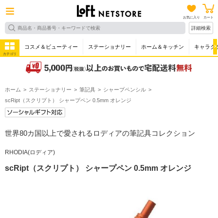
お気に入り
カート
詳細検索
コスメ＆ビューティー
ステーショナリー
ホーム＆キッチン
キャラク
カテゴリ
ホーム
ステーショナリー
筆記具
シャープペンシル
scRipt（スクリプト） シャープペン 0.5mm オレンジ
世界80カ国以上で愛されるロディアの筆記具コレクション
RHODIA(ロディア)
scRipt（スクリプト） シャープペン 0.5mm オレンジ