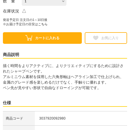
数 量
△
在庫状況
発送予定日 注文日の1～10日後
※お届け予定日の目安は
こちら
カートに入れる
お気に入り
商品説明
描く時間をよりアクティブに、よりクリエィティブにするために設計さ
れたシャープペンです。
アルミニウム素材を採用した六角形軸はヘアライン加工で仕上げられ、
金属のグレード感を楽しめるだけでなく、手触りに優れます。
ペン先が見やすい形状で自由なドローイングが可能です。
仕様
商品コード
3037920092980