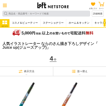
お気に入り
カート
詳細検索
コスメ＆ビューティー
ステーショナリー
ホーム＆キッチン
キャラク
カテゴリ
人気イラストレーター ならのさん描き下ろしデザイン「
Juice up(ジュースアップ)」
4
件
表示方法
並べ替え