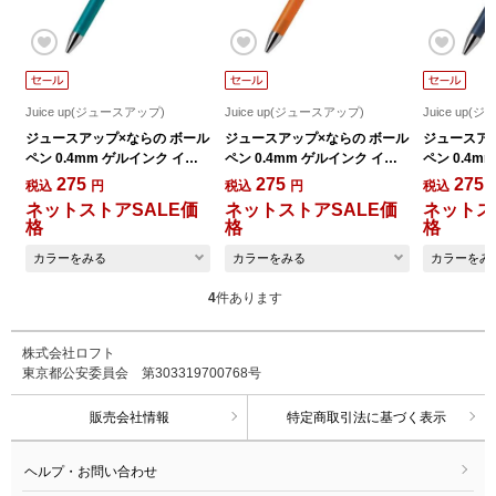
Juice up(ジュースアップ)
Juice up(ジュースアップ)
Juice up
ジュースアップ×ならの ボール
ジュースアップ×ならの ボール
ジュースア
ペン 0.4mm ゲルインク イロ
ペン 0.4mm ゲルインク イロ
ペン 0.4m
とインキの旅 グリーン
とインキの旅 オレンジ
とインキの
275
275
275
税込
円
税込
円
税込
ネットストアSALE価
ネットストアSALE価
ネットス
格
格
格
カラーをみる
カラーをみる
カラーをみ
4
件あります
株式会社ロフト
東京都公安委員会 第303319700768号
販売会社情報
特定商取引法に基づく表示
ヘルプ・お問い合わせ