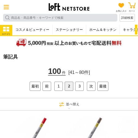
お気に入り
カート
詳細検索
コスメ＆ビューティー
ステーショナリー
ホーム＆キッチン
キャラク
カテゴリ
筆記具
100
[41～80件]
件
最初
前
1
2
3
次
最後
並べ替え