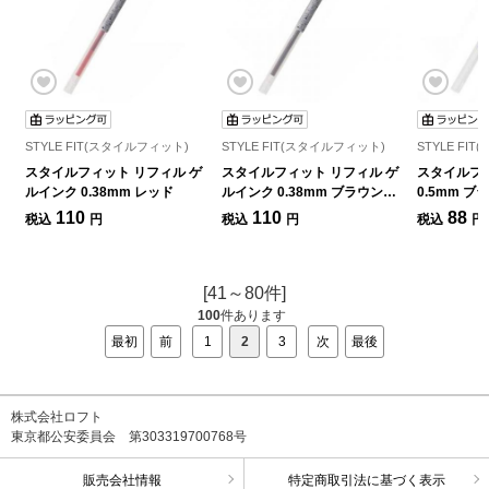
STYLE FIT(スタイルフィット)
STYLE FIT(スタイルフィット)
STYLE FI
スタイルフィット リフィル ゲ
スタイルフィット リフィル ゲ
スタイルフ
ルインク 0.38mm レッド
ルインク 0.38mm ブラウンブ
0.5mm ブ
ラック
110
110
88
税込
円
税込
円
税込
円
[41～80件]
100
件あります
最初
前
1
2
3
次
最後
株式会社ロフト
東京都公安委員会 第303319700768号
販売会社情報
特定商取引法に基づく表示