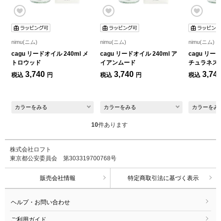
nimu(ニム)
nimu(ニム)
nimu(ニム)
cagu リードオイル 240ml メ
cagu リードオイル 240ml ア
cagu リー
トロウッド
イアンムード
チュラネス
3,740
3,740
3,74
税込
円
税込
円
税込
カラーをみる
カラーをみる
カラーをみ
10
件あります
株式会社ロフト
東京都公安委員会 第303319700768号
販売会社情報
特定商取引法に基づく表示
ヘルプ・お問い合わせ
ご利用ガイド