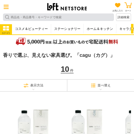
お気に入り
カート
詳細検索
コスメ＆ビューティー
ステーショナリー
ホーム＆キッチン
キャラク
カテゴリ
香りで選ぶ、見えない家具選び。「cagu（カグ）」
10
件
表示方法
並べ替え