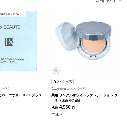
表示件数40件
スボーテ)
Ex:beaute(エクスボーテ)
バーパウダー UV50プラス
薬用 リンクルホワイトファンデーション ク
ール（医薬部外品）
4,950
税込
円
在庫 ○