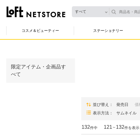
すべて
コスメ＆ビューティー
ステーショナリー
限定アイテム・企画品す
べて
並び替え
発売日
価
表示方法
サムネイル
132
121
132
～
件中
件を表示