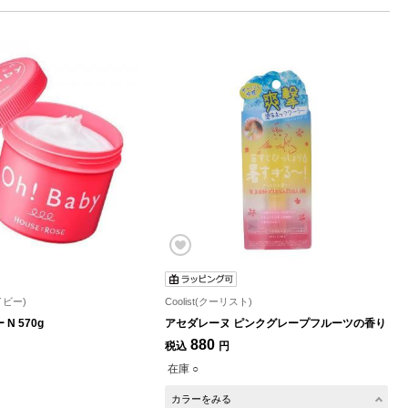
イビー)
Coolist(クーリスト)
N 570g
アセダレーヌ ピンクグレープフルーツの香り
880
税込
円
在庫 ○
カラーをみる