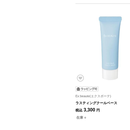
Ex:beaute(エクスボーテ)
ラスティングクールベース
3,300
税込
円
在庫 ○