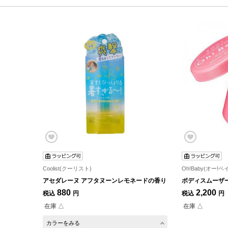
Coolist(クーリスト)
Oh!Baby(オー!ベ
アセダレーヌ アフタヌーンレモネードの香り
ボディスムーザー 
880
2,200
税込
円
税込
円
在庫 △
在庫 △
カラーをみる