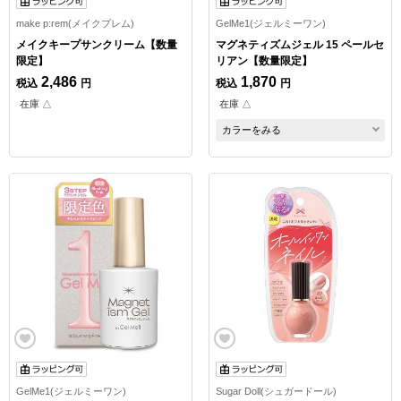
make p:rem(メイクプレム)
GelMe1(ジェルミーワン)
メイクキープサンクリーム【数量
マグネティズムジェル 15 ペールセ
限定】
リアン【数量限定】
2,486
1,870
税込
円
税込
円
在庫 △
在庫 △
カラーをみる
GelMe1(ジェルミーワン)
Sugar Doll(シュガードール)