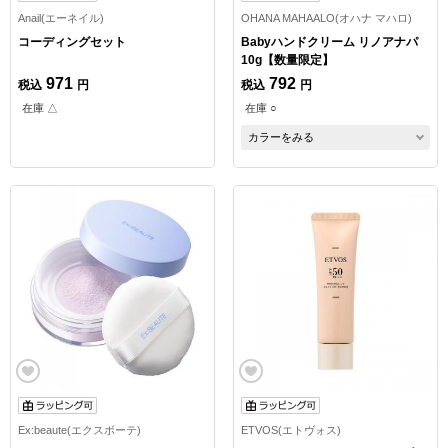
Anail(エーネイル)
OHANA MAHAALO(オハナ マハロ)
コーディングセット
Babyハンドクリーム リノアナパ
10g【数量限定】
971
792
税込
円
税込
円
在庫 △
在庫 ○
カラーをみる
Ex:beaute(エクスボーテ)
ETVOS(エトヴォス)