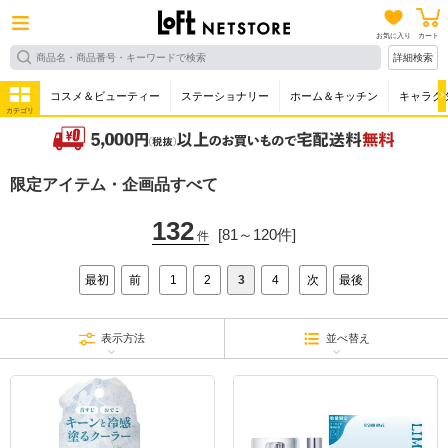
お気に入り
カート
詳細検索
コスメ＆ビューティー
ステーショナリー
ホーム＆キッチン
キャラク
カテゴリ
限定アイテム・企画品すべて
132
[81～120件]
件
最初
前
1
2
3
4
次
最後
表示方法
並べ替え