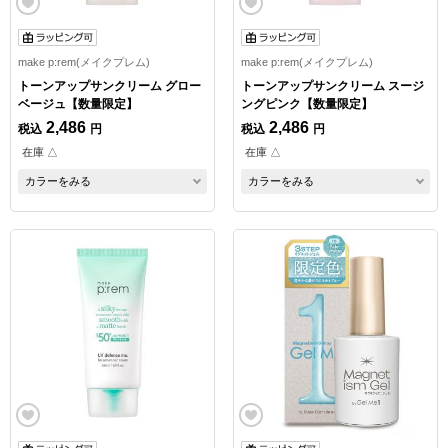
make p:rem(メイクプレム)
make p:rem(メイクプレム)
トーンアップサンクリーム グロー
トーンアップサンクリーム スージ
ベージュ【数量限定】
ングピンク【数量限定】
2,486
2,486
税込
円
税込
円
在庫 △
在庫 △
カラーをみる
カラーをみる