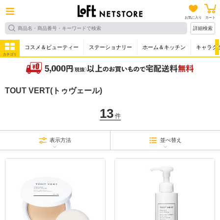
お気に入り
カート
詳細検索
コスメ＆ビューティー
ステーショナリー
ホーム＆キッチン
キャラク
カテゴリ
TOUT VERT(トゥヴェール)
13
件
表示方法
並べ替え