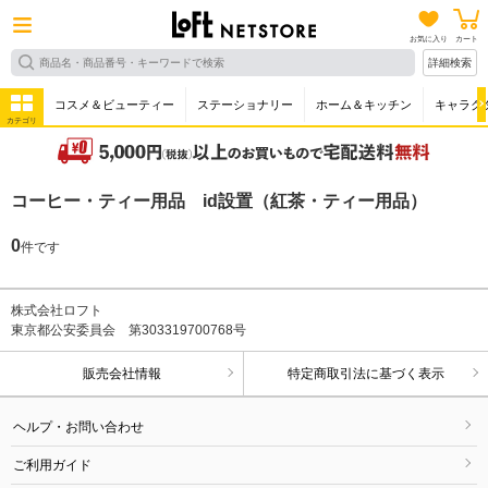
お気に入り
カート
詳細検索
コスメ＆ビューティー
ステーショナリー
ホーム＆キッチン
キャラク
カテゴリ
コーヒー・ティー用品 id設置（紅茶・ティー用品）
0
件です
株式会社ロフト
東京都公安委員会 第303319700768号
販売会社情報
特定商取引法に基づく表示
ヘルプ・お問い合わせ
ご利用ガイド