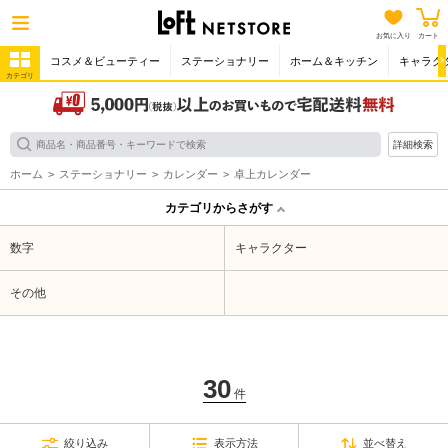
お気に入り
カート
コスメ＆ビューティー
ステーショナリー
ホーム＆キッチン
キャラク
カテゴリ
詳細検索
ホーム
ステーショナリー
カレンダー
卓上カレンダー
カテゴリからさがす
数字
キャラクター
その他
30
件
絞り込み
表示方法
並べ替え