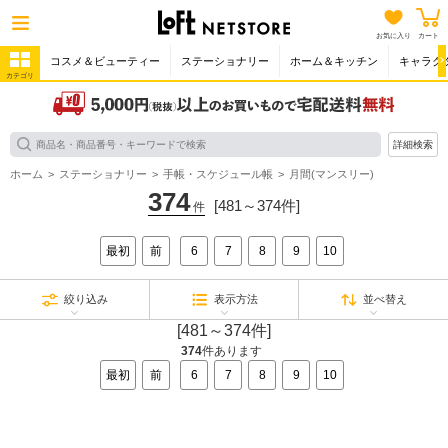
お気に入り
カート
コスメ＆ビューティー
ステーショナリー
ホーム＆キッチン
キャラク
カテゴリ
詳細検索
ホーム
ステーショナリー
手帳・スケジュール帳
月間(マンスリー)
374
[481～374件]
件
最初
前
6
7
8
9
10
絞り込み
表示方法
並べ替え
[481～374件]
374
件あります
最初
前
6
7
8
9
10