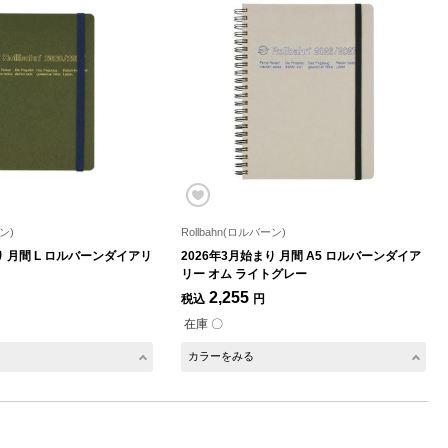
ン)
Rollbahn(ロルバーン)
り 月間 L ロルバーンダイアリ
2026年3月始まり 月間 A5 ロルバーンダイア
リー オム ライトグレー
2,255
税込
円
在庫 〇
カラーをみる