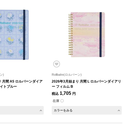
ン)
Rollbahn(ロルバーン)
り 月間 A5 ロルバーンダイア
2026年3月始まり 月間 L ロルバーンダイアリ
ライトブルー
ー フィルム B
1,705
税込
円
在庫 〇
カラーをみる