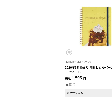
Rollbahn(ロルバーン)
2026年3月始まり 月間 L ロルバ
ー ヤミー B
1,595
税込
円
在庫 〇
カラーをみる