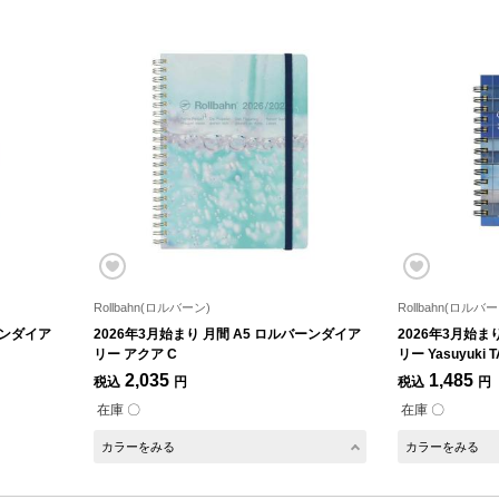
Rollbahn(ロルバーン)
Rollbahn(ロルバー
ーンダイア
2026年3月始まり 月間 A5 ロルバーンダイア
2026年3月始ま
リー アクア C
リー Yasuyuki T
2,035
1,485
税込
円
税込
円
在庫 〇
在庫 〇
カラーをみる
カラーをみる