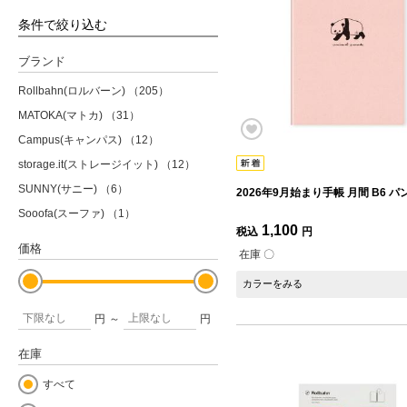
条件で絞り込む
ブランド
Rollbahn(ロルバーン)
（205）
MATOKA(マトカ)
（31）
Campus(キャンパス)
（12）
storage.it(ストレージイット)
（12）
SUNNY(サニー)
（6）
2026年9月始まり手帳 月間 B6 パ
Sooofa(スーファ)
（1）
1,100
税込
円
価格
在庫 〇
カラーをみる
円
～
円
在庫
すべて