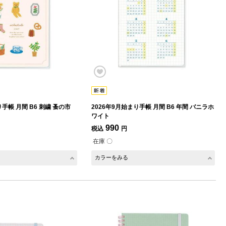
り手帳 月間 B6 刺繍 蚤の市
2026年9月始まり手帳 月間 B6 年間 バニラホ
ワイト
990
税込
円
在庫 〇
カラーをみる