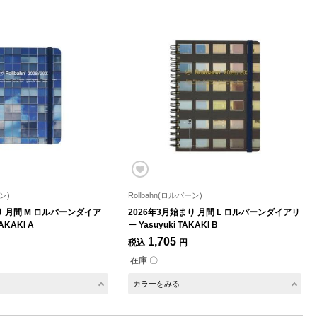
ン)
Rollbahn(ロルバーン)
り 月間 M ロルバーンダイア
2026年3月始まり 月間 L ロルバーンダイアリ
AKAKI A
ー Yasuyuki TAKAKI B
1,705
税込
円
在庫 〇
カラーをみる