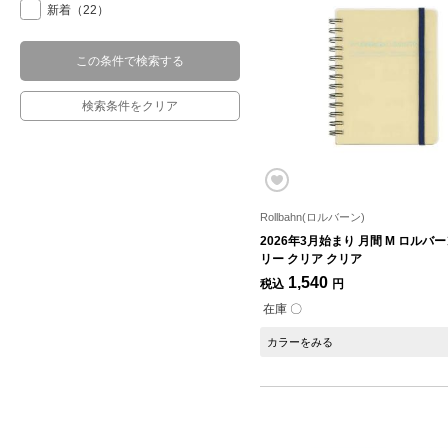
新着
（22）
この条件で検索する
検索条件をクリア
Rollbahn(ロルバーン)
2026年3月始まり 月間 M ロルバ
リー クリア クリア
1,540
税込
円
在庫 〇
カラーをみる