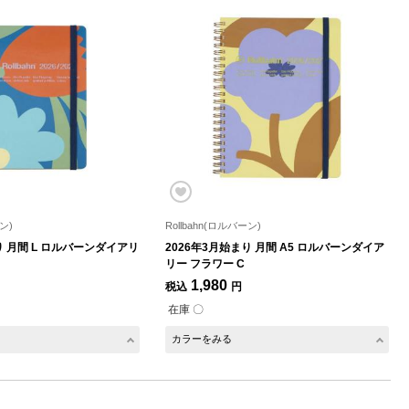
ン)
Rollbahn(ロルバーン)
り 月間 L ロルバーンダイアリ
2026年3月始まり 月間 A5 ロルバーンダイア
リー フラワー C
1,980
税込
円
在庫 〇
カラーをみる