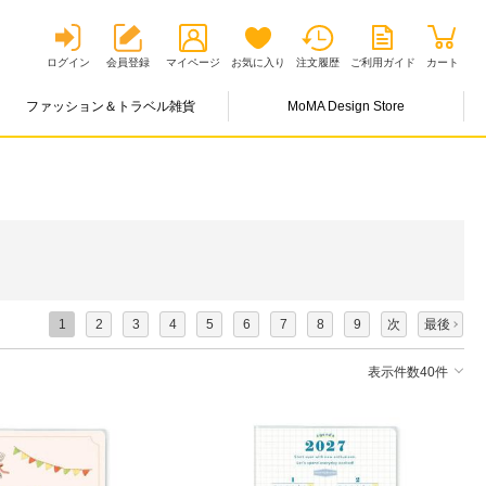
ログイン
会員登録
マイページ
お気に入り
注文履歴
ご利用ガイド
カート
ファッション＆トラベル雑貨
MoMA Design Store
1
2
3
4
5
6
7
8
9
次
最後
表示件数40件