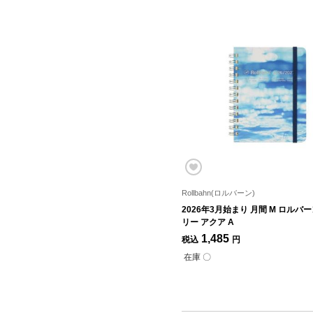
Rollbahn(ロルバーン)
2026年3月始まり 月間 M ロルバ
リー アクア A
1,485
税込
円
在庫 〇