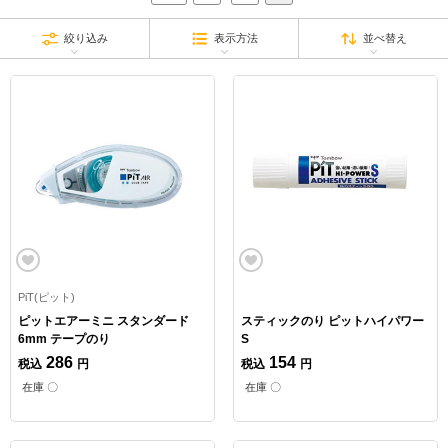
絞り込み
表示方法
並べ替え
PiT(ピット)
ピットエアーミニ スタンダード
スティックのり ピットハイパワー
6mm テープのり
S
286
154
税込
円
税込
円
在庫 〇
在庫 〇