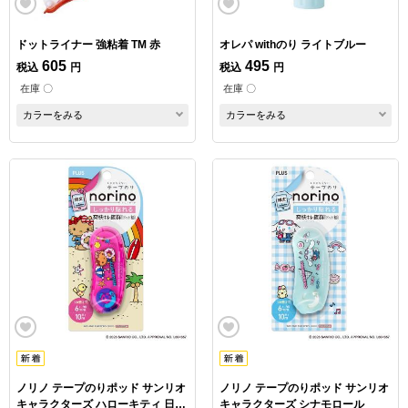
ドットライナー 強粘着 TM 赤
オレパ withのり ライトブルー
605
495
税込
円
税込
円
在庫 〇
在庫 〇
カラーをみる
カラーをみる
ノリノ テープのりポッド サンリオ
ノリノ テープのりポッド サンリオ
キャラクターズ ハローキティ 日焼
キャラクターズ シナモロール