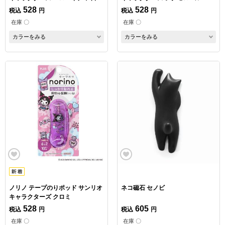
け
528
528
税込
円
税込
円
在庫 〇
在庫 〇
カラーをみる
カラーをみる
ノリノ テープのりポッド サンリオ
ネコ磁石 セノビ
キャラクターズ クロミ
528
605
税込
円
税込
円
在庫 〇
在庫 〇