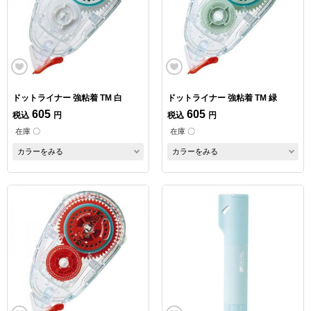
ドットライナー 強粘着 TM 白
ドットライナー 強粘着 TM 緑
605
605
税込
円
税込
円
在庫 〇
在庫 〇
カラーをみる
カラーをみる