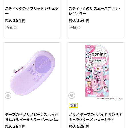
スティックのり プリット レギュラ
スティックのり スムーズプリット
ー
レギュラー
154
154
税込
円
税込
円
在庫 〇
在庫 〇
テープのり ノリノビーンズ しっか
ノリノ テープのりポッド サンリオ
り貼れる ペールカラー ペールパー
キャラクターズ ハローキティ
ル
264
528
税込
円
税込
円