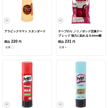
アラビックヤマト スタンダード
テープのり ノリノポッド交換テー
プ レッド 強力に貼れる 8.4mm幅
220
231
税込
円
税込
円
在庫 〇
在庫 ×