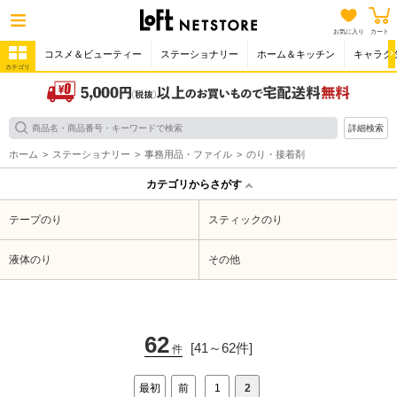
お気に入り
カート
コスメ＆ビューティー
ステーショナリー
ホーム＆キッチン
キャラク
カテゴリ
詳細検索
ホーム
ステーショナリー
事務用品・ファイル
のり・接着剤
カテゴリからさがす
テープのり
スティックのり
液体のり
その他
62
[41～62件]
件
最初
前
1
2