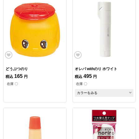
どうぶつのり
オレパ withのり ホワイト
165
495
税込
円
税込
円
在庫 〇
在庫 〇
カラーをみる