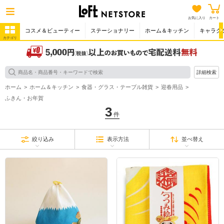
お気に入り
カート
コスメ＆ビューティー
ステーショナリー
ホーム＆キッチン
キャラク
カテゴリ
詳細検索
ホーム
ホーム＆キッチン
食器・グラス・テーブル雑貨
迎春用品
ふきん・お年賀
3
件
絞り込み
表示方法
並べ替え