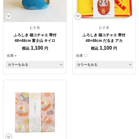
むす美
むす美
ふろしき 福コチャエ 帯付
ふろしき 福コチャエ 帯付
48×48cm 富士山 キイロ
48×48cm だるま アカ
1,100
1,100
税込
円
税込
円
在庫 ×
在庫 〇
カラーをみる
カラーをみる