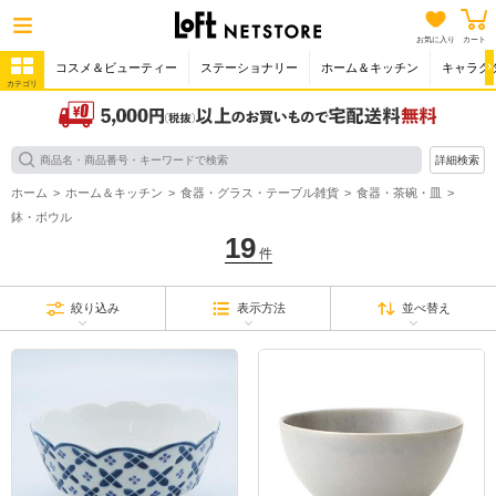
お気に入り
カート
コスメ＆ビューティー
ステーショナリー
ホーム＆キッチン
キャラク
カテゴリ
詳細検索
ホーム
ホーム＆キッチン
食器・グラス・テーブル雑貨
食器・茶碗・皿
鉢・ボウル
19
件
絞り込み
表示方法
並べ替え