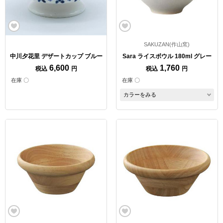
SAKUZAN(作山窯)
中川夕花里 デザートカップ ブルー
Sara ライスボウル 180ml グレー
6,600
1,760
税込
円
税込
円
在庫 〇
在庫 〇
カラーをみる