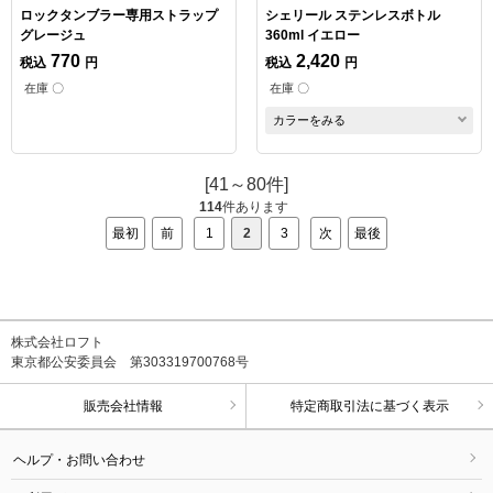
ロックタンブラー専用ストラップ
シェリール ステンレスボトル
グレージュ
360ml イエロー
770
2,420
税込
円
税込
円
在庫 〇
在庫 〇
カラーをみる
[41～80件]
114
件あります
最初
前
1
2
3
次
最後
株式会社ロフト
東京都公安委員会 第303319700768号
販売会社情報
特定商取引法に基づく表示
ヘルプ・お問い合わせ