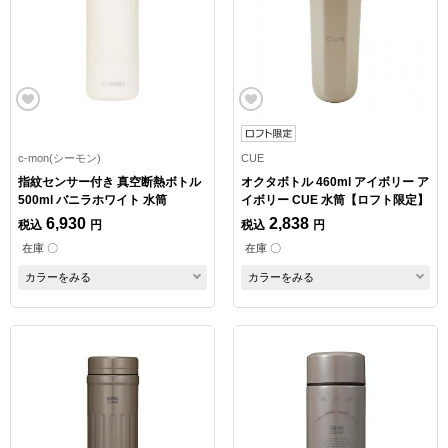
c-mon(シーモン)
CUE
指紋センサー付き 真空断熱ボトル
オクタボトル 460ml アイボリー ア
500ml バニラホワイト 水筒
イボリー CUE 水筒【ロフト限定】
6,930
2,838
税込
円
税込
円
在庫 〇
在庫 〇
カラーをみる
カラーをみる