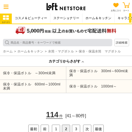
お気に入り
カート
コスメ＆ビューティー
ステーショナリー
ホーム＆キッチン
キャラク
カテゴリ
詳細検索
ホーム
ホーム＆キッチン
水筒・マグボトル
保冷・保温水筒 マグボトル
カテゴリからさがす
保冷・保温ボトル 300ml～600ml未
保冷・保温ボトル ～300ml未満
満
保冷・保温ボトル 600ml～1000ml
保冷・保温ボトル 1000ml～
未満
114
[41～80件]
件
最初
前
1
2
3
次
最後