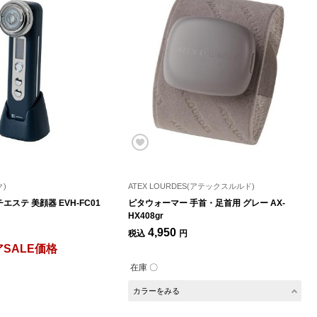
ク)
ATEX LOURDES(アテックスルルド)
ステ 美顔器 EVH-FC01
ピタウォーマー 手首・足首用 グレー AX-
HX408gr
4,950
税込
円
SALE価格
在庫 〇
カラーをみる