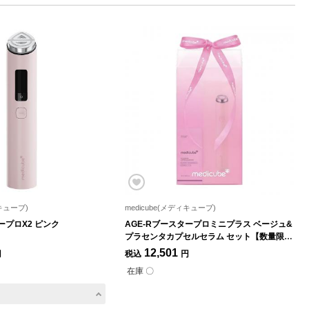
ィキューブ)
medicube(メディキューブ)
ープロX2 ピンク
AGE-Rブースタープロミニプラス ベージュ&
プラセンタカプセルセラム セット【数量限
定】
12,501
円
税込
円
在庫 〇