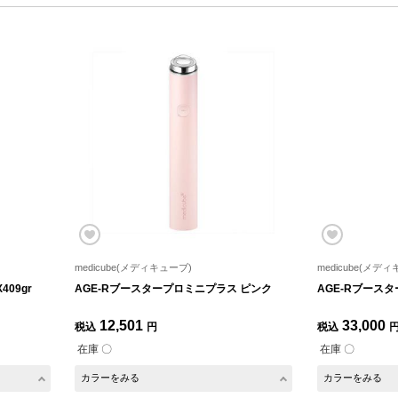
medicube(メディキューブ)
medicube(メデ
409gr
AGE-Rブースタープロミニプラス ピンク
AGE-Rブースタ
12,501
33,000
税込
円
税込
在庫 〇
在庫 〇
カラーをみる
カラーをみる