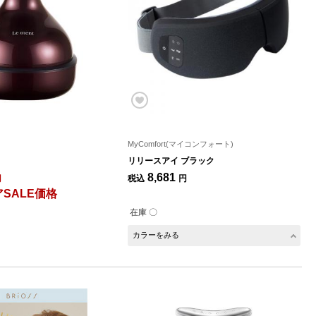
MyComfort(マイコンフォート)
リリースアイ ブラック
8,681
円
税込
円
SALE価格
在庫 〇
カラーをみる