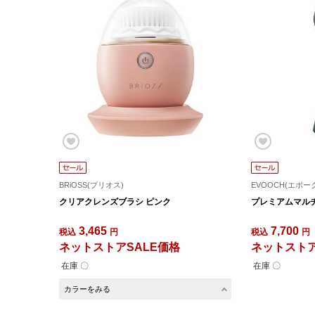
BRiOSS(ブリオス)
EVOOCH(エボー
クリアクレンズブラシ ピンク
プレミアムマルチエ
3,465
7,700
税込
円
税込
円
ネットストアSALE価格
ネットストア
在庫 〇
在庫 〇
カラーをみる