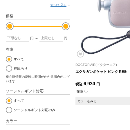
すべて見る
価格
円
～
円
在庫
すべて
DOCTOR AIR(ドクターエア)
在庫あり
エクサガンポケット ピンク REG―1
※在庫情報の反映に時間がかかる場合がござ
います
6,930
税込
円
ソーシャルギフト対応
在庫 〇
すべて
カラーをみる
ソーシャルギフト対応のみ
カラー