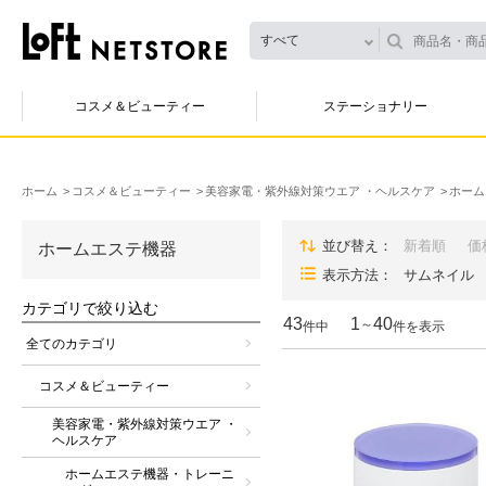
すべて
コスメ＆ビューティー
ステーショナリー
ホーム
コスメ＆ビューティー
美容家電・紫外線対策ウエア ・ヘルスケア
ホーム
並び替え
新着順
価
ホームエステ機器
表示方法
サムネイル
カテゴリで絞り込む
43
1
40
～
件中
件を表示
全てのカテゴリ
コスメ＆ビューティー
美容家電・紫外線対策ウエア ・
ヘルスケア
ホームエステ機器・トレーニ