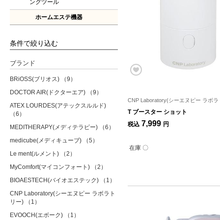
ングツール
ホームエステ機器
条件で絞り込む
ブランド
BRiOSS(ブリオス)
（9）
DOCTOR AIR(ドクターエア)
（9）
CNP Laboratory(シーエヌピー ラボ
ATEX LOURDES(アテックスルルド)
T ブースター ショット
（6）
7,999
税込
円
MEDITHERAPY(メディテラピー)
（6）
medicube(メディキューブ)
（5）
在庫 〇
Le ment(ルメント)
（2）
MyComfort(マイコンフォート)
（2）
BIOAESTECH(バイオエステック)
（1）
CNP Laboratory(シーエヌピー ラボラト
リー)
（1）
EVOOCH(エボーク)
（1）