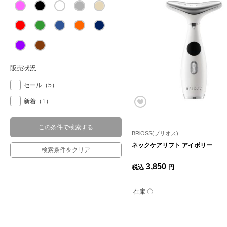
販売状況
セール
（5）
新着
（1）
この条件で検索する
BRiOSS(ブリオス)
ネックケアリフト アイボリー
検索条件をクリア
3,850
税込
円
在庫 〇