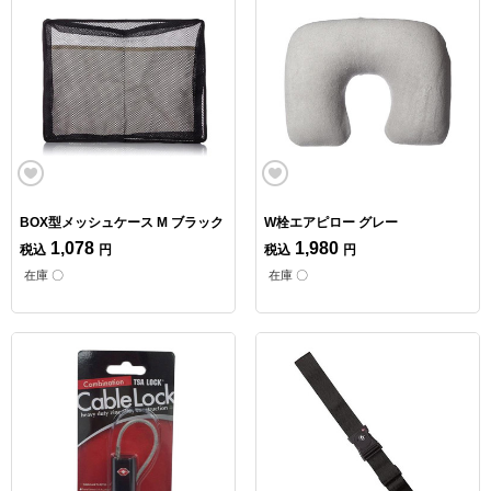
BOX型メッシュケース M ブラック
W栓エアピロー グレー
1,078
1,980
税込
円
税込
円
在庫 〇
在庫 〇