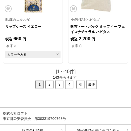
ELSKA(エルスカ)
HAPI+TAS(ハピタス)
リップケース イエロー
帆布トートバック ミッフィー フェ
イスナチュラル ハピタス
660
2,200
税込
円
税込
円
在庫 ×
在庫 〇
カラーをみる
[1～40件]
143
件あります
1
2
3
4
次
最後
株式会社ロフト
東京都公安委員会 第303319700768号
販売会社情報
特定商取引法に基づく表示