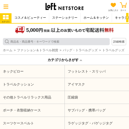
お気に入り
カート
コスメ＆ビューティー
ステーショナリー
ホーム＆キッチン
キャラク
カテゴリ
詳細検索
ホーム
ファッション＆トラベル雑貨
バッグ・トラベルグッズ
トラベルグッズ
カテゴリからさがす
ネックピロー
フットレスト・スリッパ
トラベルクッション
アイマスク
その他トラベルリラックス用品
圧縮袋
ポーチ・衣類収納ケース
サブバッグ・携帯バッグ
スーツケースベルト
ラゲッジタグ・バゲッジタグ