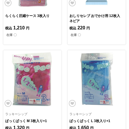
らくらく圧縮ケース 3枚入り
おしりセレブ おでかけ用 12枚入
ネピア
1,210
220
税込
円
税込
円
在庫 〇
在庫 〇
ラッキーシップ
ラッキーシップ
ばっくぱっく M 3枚入り+1
ばっくぱっく L 3枚入り+1
1,320
1,650
税込
円
税込
円