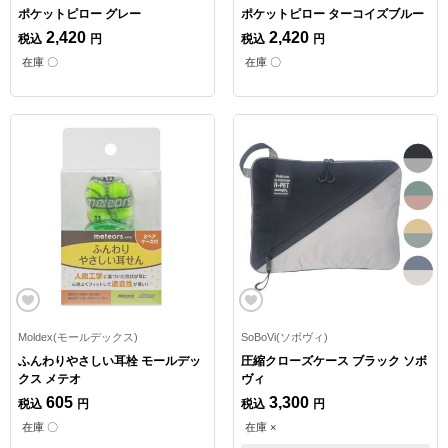
ポケットピロー グレー
ポケットピロー ターコイズブルー
2,420
2,420
税込
円
税込
円
在庫 〇
在庫 〇
Moldex(モールデックス)
SoBoVi(ソボヴィ)
ふんわりやさしい耳栓 モールデッ
圧縮クローズケース ブラック ソボ
クス メテオ
ヴィ
605
3,300
税込
円
税込
円
在庫 〇
在庫 ×