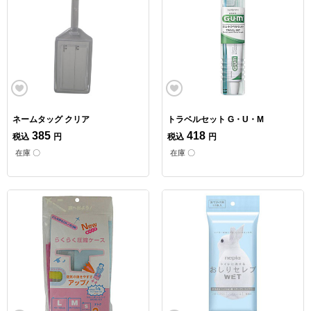
ネームタッグ クリア
トラベルセット G・U・M
385
418
税込
円
税込
円
在庫 〇
在庫 〇