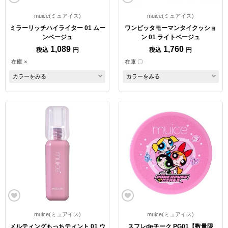
muice(ミュアイス)
muice(ミュアイス)
ミラーリッチハイライター 01 ムー
ワンピッタモーマンタイクッショ
ンベージュ
ン 01 ライトベージュ
1,089
1,760
税込
円
税込
円
在庫 ×
在庫 〇
カラーをみる
カラーをみる
muice(ミュアイス)
muice(ミュアイス)
メルティングもっちティント 01 ウ
スフレdeチーク PG01【数量限