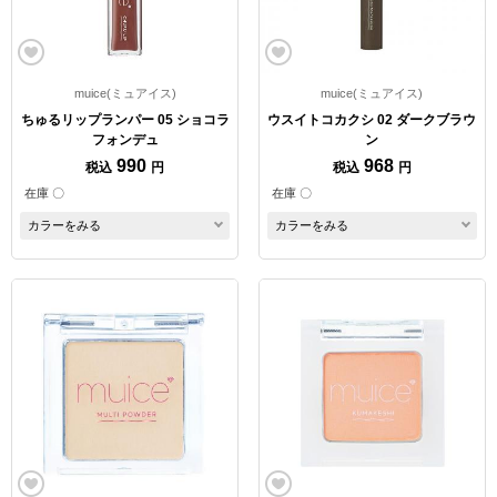
muice(ミュアイス)
muice(ミュアイス)
ちゅるリップランパー 05 ショコラ
ウスイトコカクシ 02 ダークブラウ
フォンデュ
ン
990
968
税込
円
税込
円
在庫 〇
在庫 〇
カラーをみる
カラーをみる