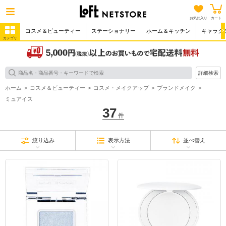
お気に入り
カート
コスメ＆ビューティー
ステーショナリー
ホーム＆キッチン
キャラク
カテゴリ
詳細検索
ホーム
コスメ＆ビューティー
コスメ・メイクアップ
ブランドメイク
ミュアイス
37
件
絞り込み
表示方法
並べ替え