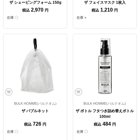
ザ シェービングフォーム 150g
ザ フェイスマスク 1枚入
2,970
1,210
税込
円
税込
円
在庫 〇
在庫 ×
BULK HOMME(バルクオム)
BULK HOMME(バルクオム)
ザ バブルネット
ザ ボトル フタつき詰め替えボトル
100ml
726
484
税込
円
税込
円
在庫 〇
在庫 〇