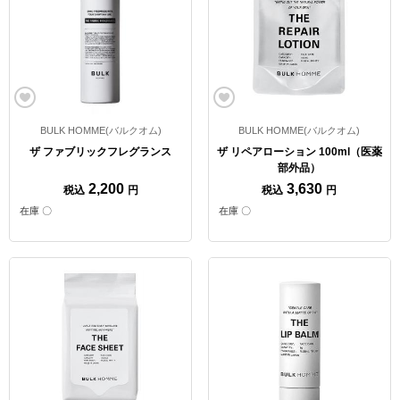
BULK HOMME(バルクオム)
BULK HOMME(バルクオム)
ザ ファブリックフレグランス
ザ リペアローション 100ml（医薬
部外品）
2,200
3,630
税込
円
税込
円
在庫 〇
在庫 〇