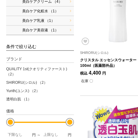
美白ケアクリーム
（4）
美白ケア化粧水
（1）
美白ケア乳液
（1）
美白ケア美容液
（1）
条件で絞り込む
SHIRORU(シロル)
ブランド
クリスタル エッセンスウォーター
100ml（医薬部外品）
QUALITY 1st(クオリティファースト)
4,400
税込
円
（2）
在庫 〇
SHIRORU(シロル)
（2）
Yunth(ユンス)
（2）
透明白肌
（1）
価格
円
～
円