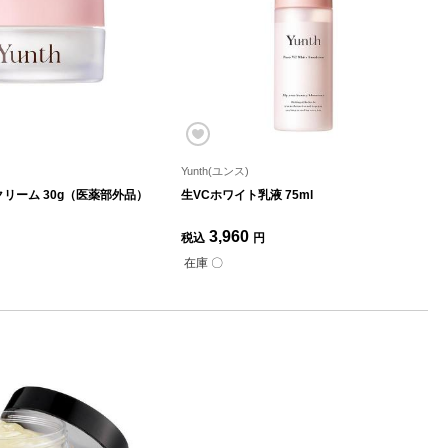
Yunth(ユンス)
クリーム 30g（医薬部外品）
生VCホワイト乳液 75ml
3,960
税込
円
在庫 〇