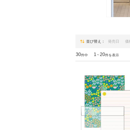
並び替え
発売日
価
30
1
20
～
件中
件を表示