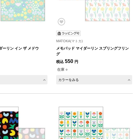
MATOKA(マトカ)
ダーリン イン ザ メドウ
メモパッド マイダーリン スプリングフリン
グ
550
税込
円
在庫 ○
カラーをみる