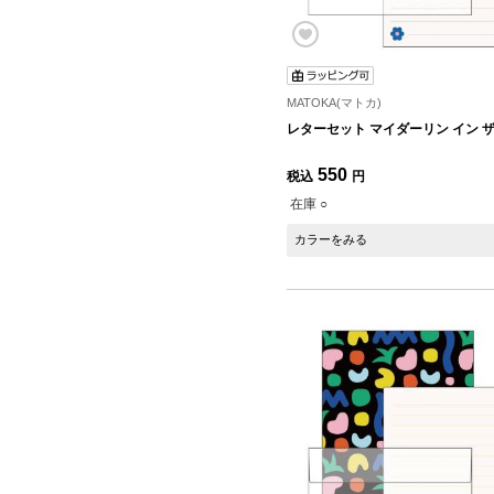
MATOKA(マトカ)
レターセット マイダーリン イン ザ
550
税込
円
在庫 ○
カラーをみる