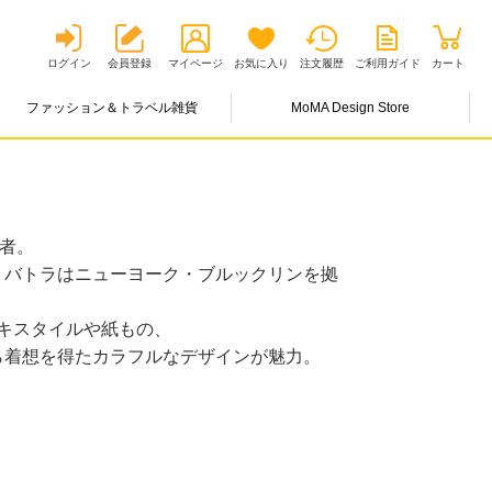
ログイン
会員登録
マイページ
お気に入り
注文履歴
ご利用ガイド
カート
ファッション＆トラベル雑貨
MoMA Design Store
設者。
・バトラはニューヨーク・ブルックリンを拠
のテキスタイルや紙もの、
ら着想を得たカラフルなデザインが魅力。