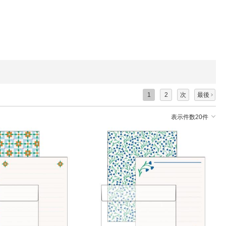
1
2
次
最後
表示件数20件