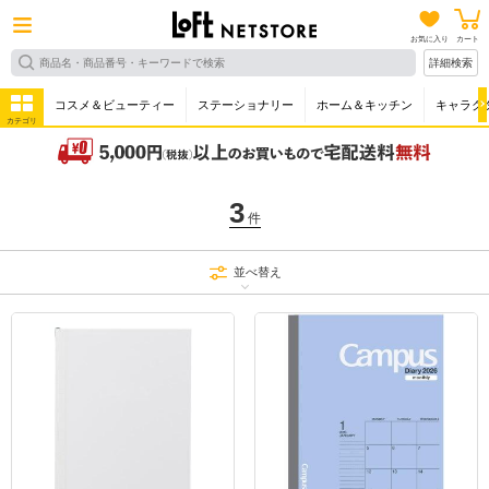
お気に入り
カート
詳細検索
コスメ＆ビューティー
ステーショナリー
ホーム＆キッチン
キャラク
カテゴリ
3
件
並べ替え