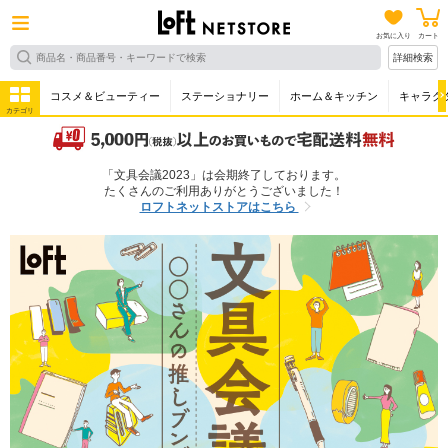
お気に入り
カート
詳細検索
コスメ＆ビューティー
ステーショナリー
ホーム＆キッチン
キャラク
カテゴリ
「文具会議2023」は会期終了しております。
たくさんのご利用ありがとうございました！
ロフトネットストアはこちら