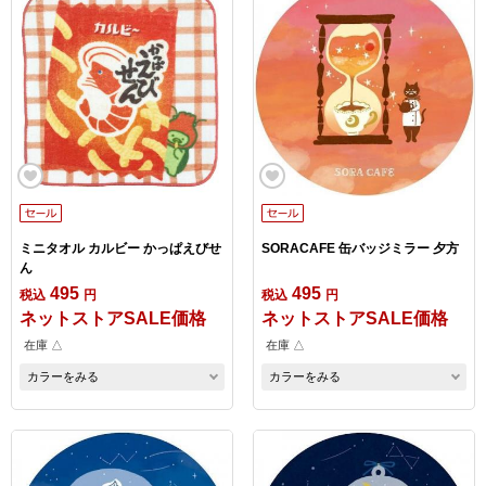
ミニタオル カルビー かっぱえびせ
SORACAFE 缶バッジミラー 夕方
ん
495
495
税込
円
税込
円
ネットストアSALE価格
ネットストアSALE価格
在庫 △
在庫 △
カラーをみる
カラーをみる