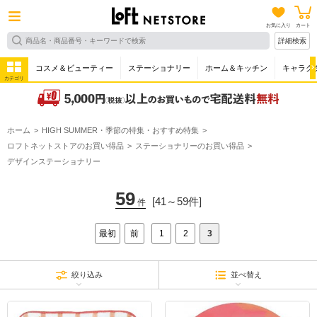
お気に入り
カート
詳細検索
コスメ＆ビューティー
ステーショナリー
ホーム＆キッチン
キャラク
カテゴリ
ホーム
HIGH SUMMER・季節の特集・おすすめ特集
ロフトネットストアのお買い得品
ステーショナリーのお買い得品
デザインステーショナリー
59
[41～59件]
件
最初
前
1
2
3
絞り込み
並べ替え