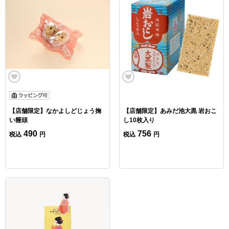
【店舗限定】なかよしどじょう掬
【店舗限定】あみだ池大黒 岩おこ
い饅頭
し10枚入り
490
756
税込
円
税込
円