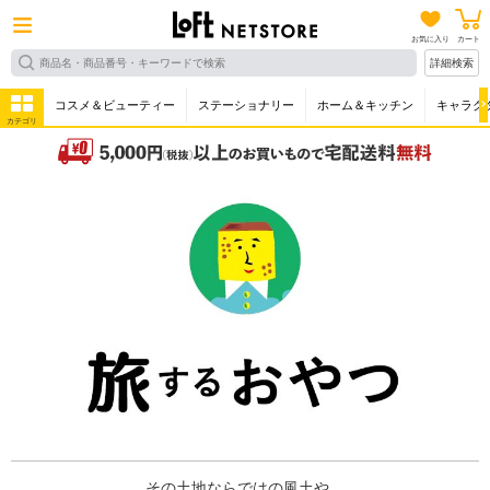
お気に入り
カート
詳細検索
コスメ＆ビューティー
ステーショナリー
ホーム＆キッチン
キャラク
カテゴリ
その土地ならではの風土や、