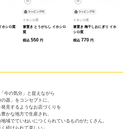
イホシロ窯
イホシロ窯
イ
 イホシロ窯
箸置き とうがらし イホシロ
箸置き 梅干しおにぎり イホ
箸
窯
シロ窯
550
770
税込
円
税込
円
税
「今の気分」と捉えながら
時の器」をコンセプトに、
を発見するようなお店づくりを
る豊かな地方で生産され、
の地域でていねいにつくられているものがたくさん。
長く続けられて楽しい」、