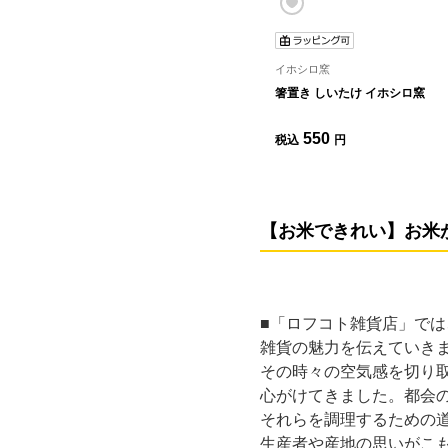
イホシロ窯
箸置き しいたけ イホシロ窯
550
税込
円
【お米できれい】お米
■「ロフコト雑貨店」で
雑貨の魅力を伝えていき
その時々の空気感を切り
心がけてきました。都会
それらを調理するための
生産者や産地の思いがこ