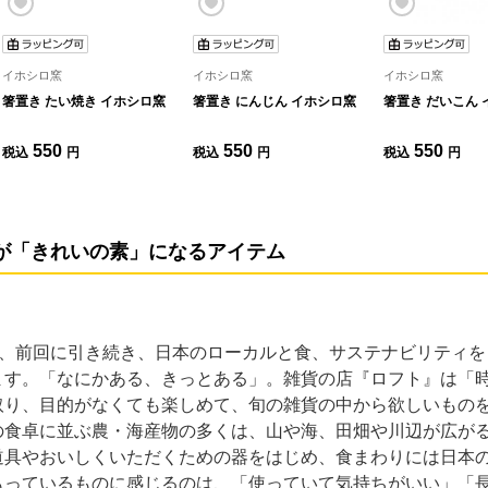
イホシロ窯
イホシロ窯
イホシロ窯
箸置き たい焼き イホシロ窯
箸置き にんじん イホシロ窯
箸置き だいこん
550
550
550
税込
円
税込
円
税込
円
が「きれいの素」になるアイテム
は、前回に引き続き、日本のローカルと食、サステナビリティを
ます。「なにかある、きっとある」。雑貨の店『ロフト』は「
取り、目的がなくても楽しめて、旬の雑貨の中から欲しいもの
の食卓に並ぶ農・海産物の多くは、山や海、田畑や川辺が広が
道具やおいしくいただくための器をはじめ、食まわりには日本
もっているものに感じるのは、「使っていて気持ちがいい」「