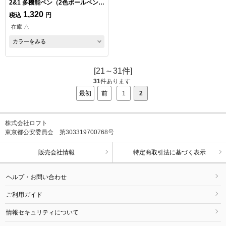
2&1 多機能ペン（2色ボールペン・
シャープペン） 油性 0.7mm ダー
1,320
税込
円
クブラウン
在庫 △
カラーをみる
[21～31件]
31
件あります
最初
前
1
2
株式会社ロフト
東京都公安委員会 第303319700768号
販売会社情報
特定商取引法に基づく表示
ヘルプ・お問い合わせ
ご利用ガイド
情報セキュリティについて