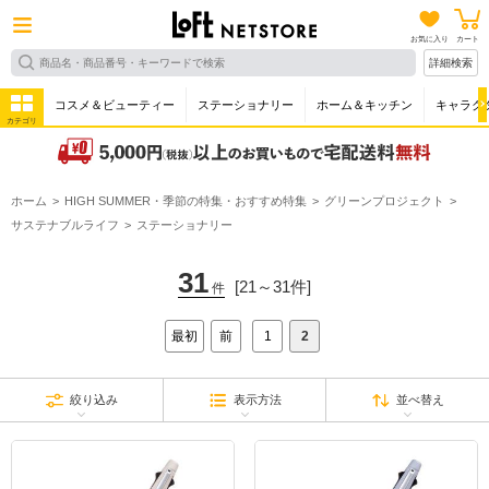
お気に入り
カート
詳細検索
コスメ＆ビューティー
ステーショナリー
ホーム＆キッチン
キャラク
カテゴリ
ホーム
HIGH SUMMER・季節の特集・おすすめ特集
グリーンプロジェクト
サステナブルライフ
ステーショナリー
31
[21～31件]
件
最初
前
1
2
絞り込み
表示方法
並べ替え