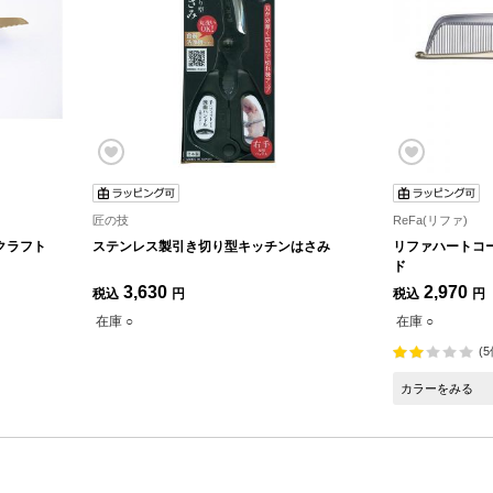
匠の技
ReFa(リファ)
ンクラフト
ステンレス製引き切り型キッチンはさみ
リファハートコ
ド
3,630
2,970
税込
円
税込
円
在庫 ○
在庫 ○
(5
カラーをみる