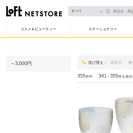
すべて
コスメ＆ビューティー
ステーショナリー
並び替え
発売日
価
～3,000円
355
341
355
～
件中
件を表示