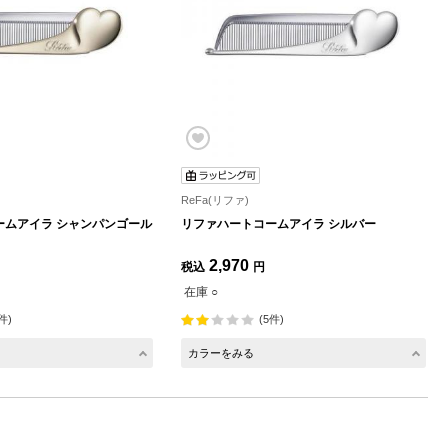
ReFa(リファ)
ームアイラ シャンパンゴール
リファハートコームアイラ シルバー
2,970
税込
円
在庫 ○
件)
(5件)
カラーをみる