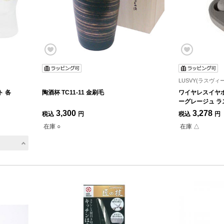
LUSVY(ラスヴィー
 各
陶酒杯 TC11-11 金刷毛
ワイヤレスイヤホン
ーグレージュ ラ
3,300
3,278
税込
円
税込
円
在庫 ○
在庫 △