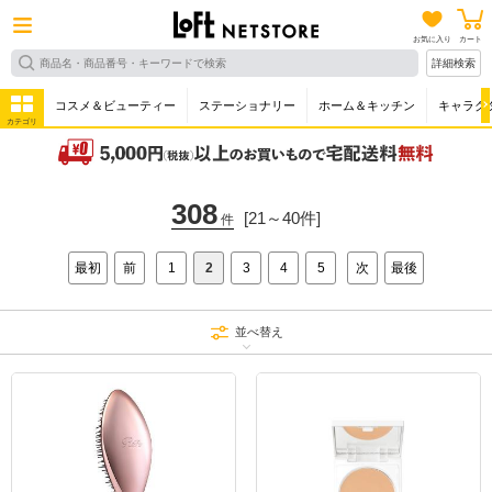
お気に入り
カート
詳細検索
コスメ＆ビューティー
ステーショナリー
ホーム＆キッチン
キャラク
カテゴリ
308
[21～40件]
件
最初
前
1
2
3
4
5
次
最後
並べ替え