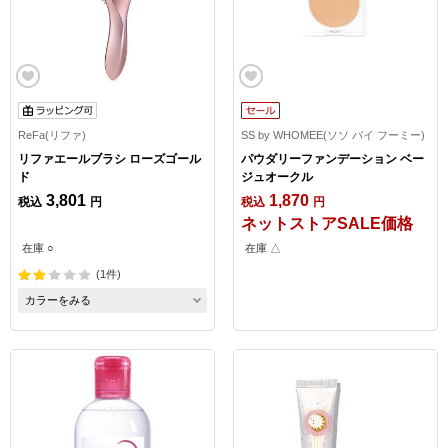
ReFa(リファ)
SS by WHOMEE(ソソ バイ フーミー)
リファエールブラシ ローズゴール
パウダリーファンデーション ベー
ド
ジュオークル
3,801
1,870
税込
円
税込
円
ネットストアSALE価格
在庫 ○
在庫 △
(1件)
カラーをみる