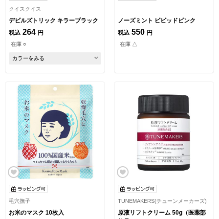
クイスクイス
デビルズトリック キラーブラック
ノーズミント ビビッドピンク
264
550
税込
円
税込
円
在庫 ○
在庫 △
カラーをみる
毛穴撫子
TUNEMAKERS(チューンメーカーズ)
お米のマスク 10枚入
原液リフトクリーム 50g（医薬部