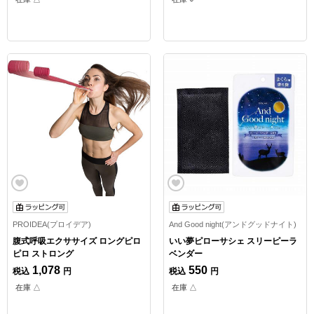
PROIDEA(プロイデア)
And Good night(アンドグッドナイト)
腹式呼吸エクササイズ ロングピロ
いい夢ピローサシェ スリーピーラ
ピロ ストロング
ベンダー
1,078
550
税込
円
税込
円
在庫 △
在庫 △