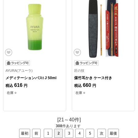
AYURA(アユーラ)
匠の技
メディテーションバスt J 50ml
煤竹耳かき ケース付き
616
660
税込
円
税込
円
在庫 ○
在庫 ○
[21～40件]
308
件あります
最初
前
1
2
3
4
5
次
最後