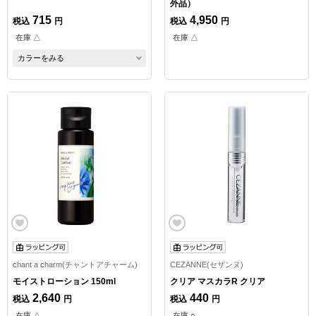
外品）
715
4,950
税込
円
税込
円
在庫 △
在庫 △
カラーをみる
chant a charm(チャントアチャーム)
CEZANNE(セザンヌ)
モイストローション 150ml
クリア マスカラR クリア
2,640
440
税込
円
税込
円
在庫 △
在庫 ○