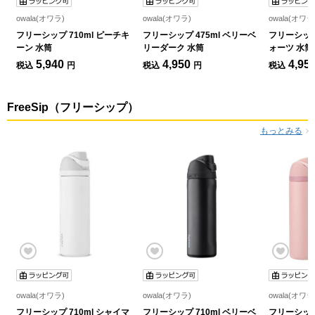
owala(オワラ)
owala(オワラ)
owala(オワラ
フリーシップ 710ml ピーチキ
フリーシップ 475ml ベリーベ
フリーシップ
ーン 水筒
リーダーク 水筒
ォーツ 水筒
5,940
4,950
4,95
税込
円
税込
円
税込
FreeSip（フリーシップ）
もっとみる
owala(オワラ)
owala(オワラ)
owala(オワラ
フリーシップ 710ml シャイマ
フリーシップ 710ml ベリーベ
フリーシップ