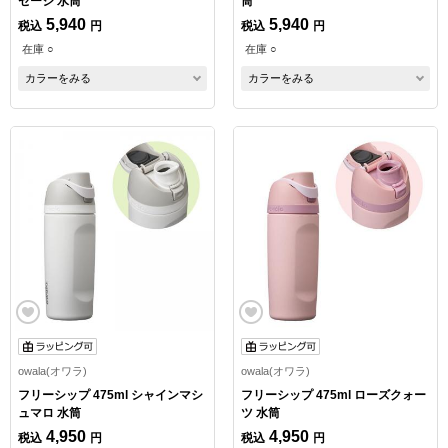
セージ 水筒
筒
5,940
5,940
税込
円
税込
円
在庫 ○
在庫 ○
カラーをみる
カラーをみる
owala(オワラ)
owala(オワラ)
フリーシップ 475ml シャインマシ
フリーシップ 475ml ローズクォー
ュマロ 水筒
ツ 水筒
4,950
4,950
税込
円
税込
円