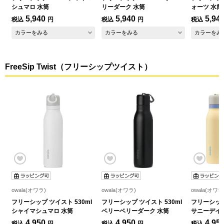
シュマロ 水筒
リーダーク 水筒
ォーツ 水筒
5,940
5,940
5,94
税込
円
税込
円
税込
カラーをみる
カラーをみる
カラーをみ
FreeSip Twist（フリーシップツイスト）
owala(オワラ)
owala(オワラ)
owala(オワラ
フリーシップ ツイスト 530ml
フリーシップ ツイスト 530ml
フリーシップ
シャイマシュマロ 水筒
ベリーベリーダーク 水筒
サニーデイ
4,950
4,950
4,95
税込
円
税込
円
税込