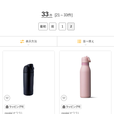
33
[21～33件]
件
最初
前
1
2
表示方法
並べ替え
owala(オワラ)
owala(オワラ)