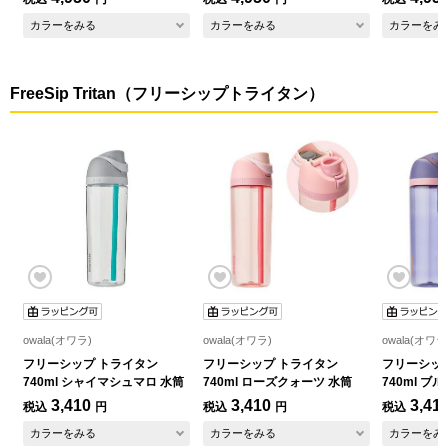
カラーをみる
カラーをみる
カラーをみ
FreeSip Tritan（フリーシップトライタン）
owala(オワラ)
owala(オワラ)
owala(オワラ
フリーシップ トライタン
フリーシップ トライタン
フリーシッ
740ml シャイマシュマロ 水筒
740ml ローズクォーツ 水筒
740ml ブ
3,410
3,410
3,41
税込
円
税込
円
税込
カラーをみる
カラーをみる
カラーをみ