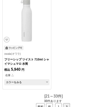
owala(オワラ)
フリーシップ ツイスト 710ml シャ
イマシュマロ 水筒
5,940
税込
円
在庫 △
カラーをみる
[21～33件]
33
件あります
最初
前
1
2