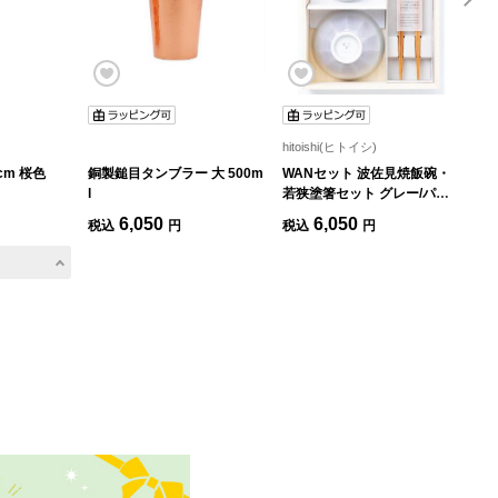
hitoishi(ヒトイシ)
cm 桜色
銅製鎚目タンブラー 大 500m
WANセット 波佐見焼飯碗・
透
l
若狭塗箸セット グレー/パー
ルグレー
6,050
6,050
税込
円
税込
円
税
」