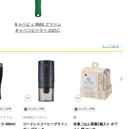
キャベピィ MAX グリーン
キャベツピーラー ののじ
もっとみる
BLISSFUL TIME(ブリスフル タイム)
recolte(レコルト)
極
re
 480ml
コードレスコーヒーグライン
冷凍ごはん容器2個入り ホワ
コ