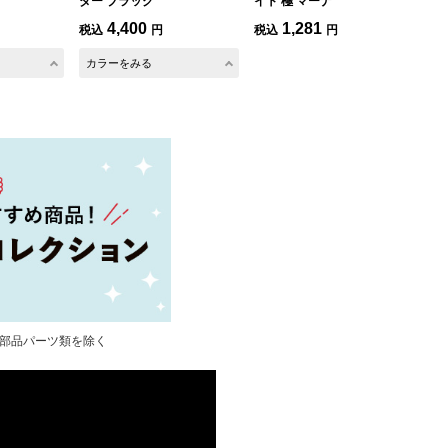
ダー ブラック
イト 極 マーナ
ボ
コ
4,400
1,281
税込
円
税込
円
税
カラーをみる
カ
び部品パーツ類を除く