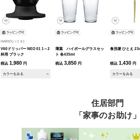
HARIO(ハリオ)
V60ドリッパー NEO 01 1～2
薄葉 ハイボールグラスセッ
食洗箸 ひとえ 23
杯用 ブラック
ト 各435ml
1,980
3,850
1,430
税込
円
税込
円
税込
円
カラーをみる
カラーをみる
住居部門
「家事のお助け