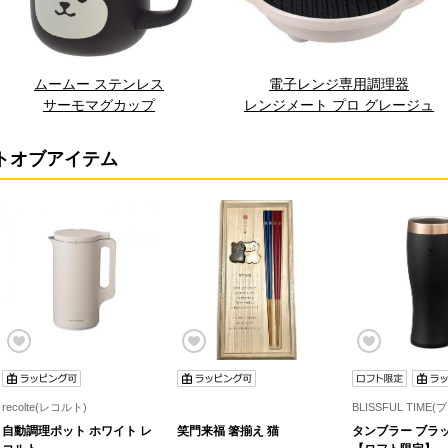
ムームー ステンレス
電子レンジ専用調理器
サーモマグカップ
レンジメート プロ グレージュ
トオブアイテム
recolte(レコルト)
自動調理ポット ホワイト レ
笑門来福 箸揃え 猫
タンブラー ブラック