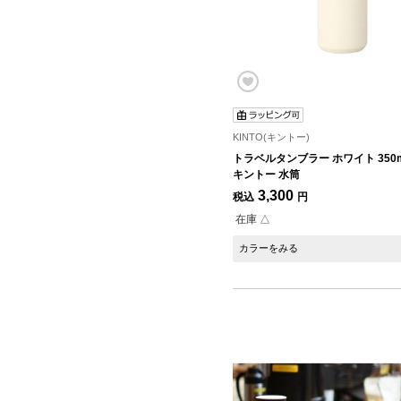
KINTO(キントー)
トラベルタンブラー ホワイト 350ml
キントー 水筒
3,300
税込
円
在庫 △
カラーをみる