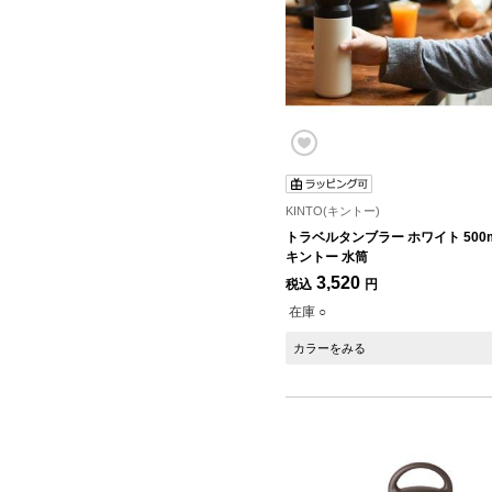
KINTO(キントー)
トラベルタンブラー ホワイト 500ml
キントー 水筒
3,520
税込
円
在庫 ○
カラーをみる