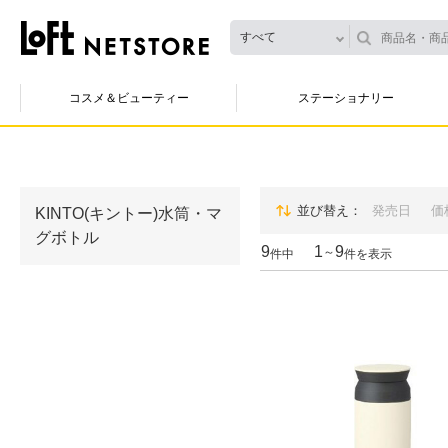
すべて
コスメ＆ビューティー
ステーショナリー
並び替え
発売日
価
KINTO(キントー)水筒・マ
グボトル
9
1
9
～
件中
件を表示