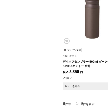
KINTO(キントー)
デイオフタンブラー 500ml ダー
KINTO キントー 水筒
3,850
税込
円
在庫 △
カラーをみる
9
1
9
～
件中
件を表示