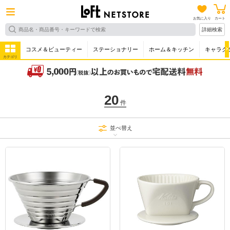
お気に入り
カート
詳細検索
コスメ＆ビューティー
ステーショナリー
ホーム＆キッチン
キャラク
カテゴリ
20
件
並べ替え