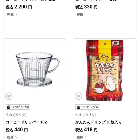
2,200
330
税込
円
税込
円
在庫 ○
在庫 ○
Kalita(カリタ)
Kalita(カリタ)
コーヒードリッパー 102
かんたんドリップ 30枚入り
440
418
税込
円
税込
円
在庫 ○
在庫 ○