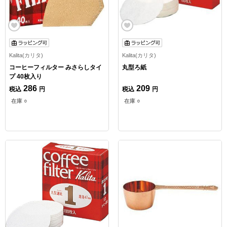
Kalita(カリタ)
Kalita(カリタ)
コーヒーフィルター みさらしタイ
丸型ろ紙
プ 40枚入り
286
209
税込
円
税込
円
在庫 ○
在庫 ○