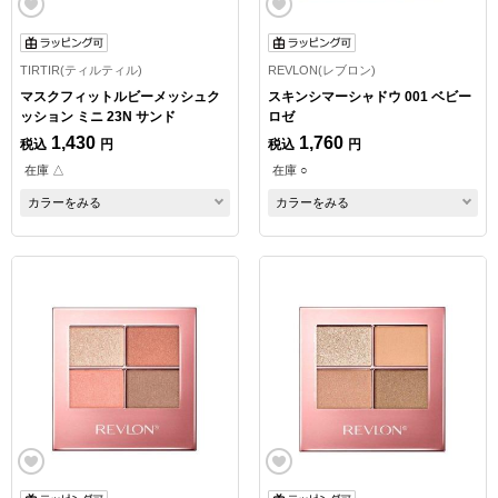
TIRTIR(ティルティル)
REVLON(レブロン)
マスクフィットルビーメッシュク
スキンシマーシャドウ 001 ベビー
ッション ミニ 23N サンド
ロゼ
1,430
1,760
税込
円
税込
円
在庫 △
在庫 ○
カラーをみる
カラーをみる