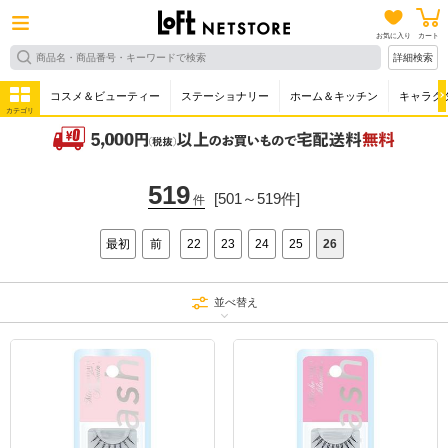
お気に入り
カート
詳細検索
コスメ＆ビューティー
ステーショナリー
ホーム＆キッチン
キャラク
カテゴリ
519
[501～519件]
件
最初
前
22
23
24
25
26
並べ替え