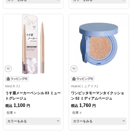
kiss(キス)
muice(ミュアイス)
うす眉メーカーペンシル 03 ミュー
ワンピッタモーマンタイクッショ
トグレージュ
ン 02 ミディアムベージュ
1,100
1,760
税込
円
税込
円
在庫 ○
在庫 ○
カラーをみる
カラーをみる