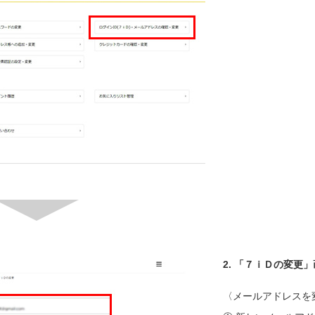
2.
「７ｉＤの変更」
〈メールアドレスを