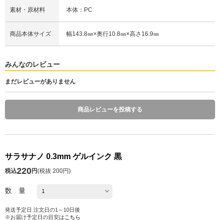
素材・原材料
本体：PC
商品本体サイズ
幅143.8㎜×奥行10.8㎜×高さ16.9㎜
みんなのレビュー
まだレビューがありません
商品レビューを投稿する
サラサナノ 0.3mm ゲルインク 黒
220
税込
円
(
税抜 200円
)
数 量
発送予定日 注文日の1～10日後
※お届け予定日の目安は
こちら