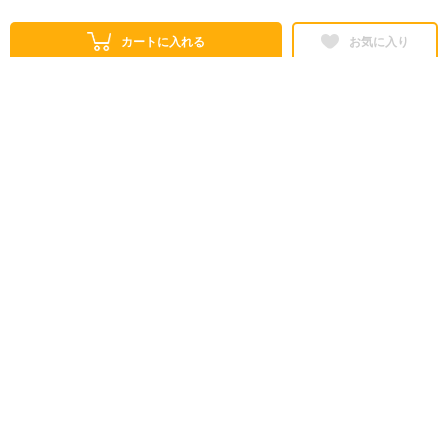
カートに入れる
お気に入り
シェアする
株式会社ロフト
東京都公安委員会 第303319700768号
販売会社情報
特定商取引法に基づく表示
ヘルプ・お問い合わせ
ご利用ガイド
情報セキュリティについて
利用規約