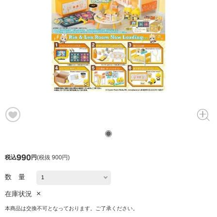
990
税込
円
(
税抜 900円
)
数 量
×
在庫状況
本商品は交換不可となっております。ご了承ください。