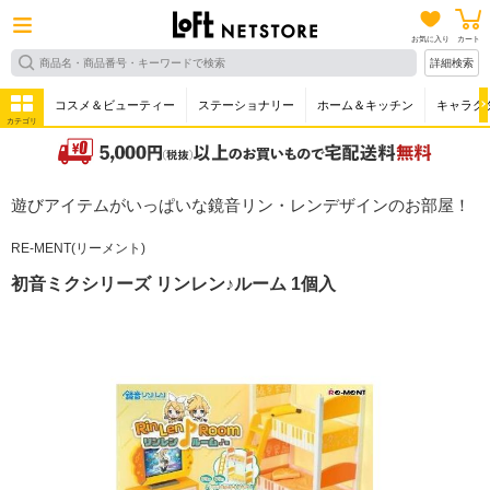
お気に入り
カート
詳細検索
コスメ＆ビューティー
ステーショナリー
ホーム＆キッチン
キャラク
カテゴリ
遊びアイテムがいっぱいな鏡音リン・レンデザインのお部屋！
RE-MENT(リーメント)
初音ミクシリーズ リンレン♪ルーム 1個入