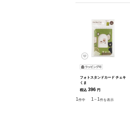
フォトスタンドカード チェキ
くま
396
税込
円
1
1
1
～
件中
件を表示