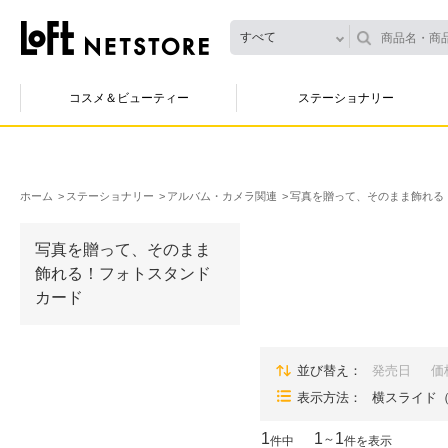
すべて
コスメ＆ビューティー
ステーショナリー
ホーム
ステーショナリー
アルバム・カメラ関連
写真を贈って、そのまま飾れる
写真を贈って、そのまま
飾れる！フォトスタンド
カード
並び替え
発売日
価
表示方法
横スライド
1
1
1
～
件中
件を表示