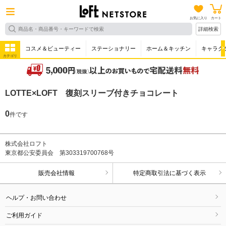
お気に入り
カート
詳細検索
コスメ＆ビューティー
ステーショナリー
ホーム＆キッチン
キャラク
カテゴリ
LOTTE×LOFT 復刻スリーブ付きチョコレート
0
件です
株式会社ロフト
東京都公安委員会 第303319700768号
販売会社情報
特定商取引法に基づく表示
ヘルプ・お問い合わせ
ご利用ガイド