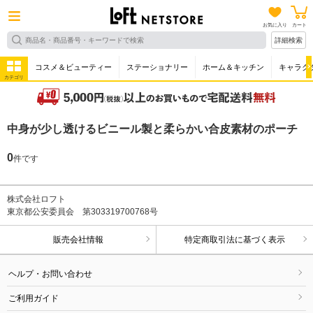
お気に入り
カート
詳細検索
コスメ＆ビューティー
ステーショナリー
ホーム＆キッチン
キャラク
カテゴリ
中身が少し透けるビニール製と柔らかい合皮素材のポーチ
0
件です
株式会社ロフト
東京都公安委員会 第303319700768号
販売会社情報
特定商取引法に基づく表示
ヘルプ・お問い合わせ
ご利用ガイド