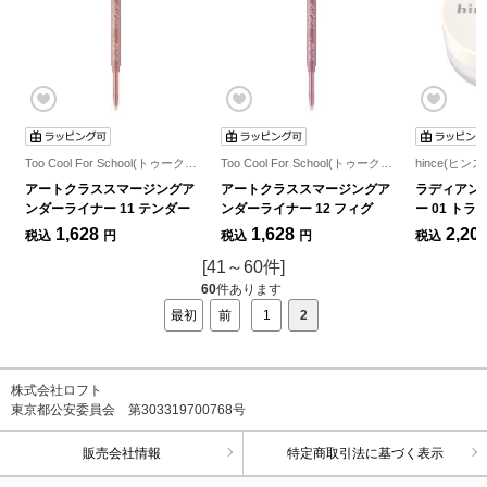
Too Cool For School(トゥークールフォースクール)
Too Cool For School(トゥークールフォースクール)
hince(ヒンス
アートクラススマージングア
アートクラススマージングア
ラディアン
ンダーライナー 11 テンダー
ンダーライナー 12 フィグ
ー 01 ト
1,628
1,628
2,20
税込
円
税込
円
税込
[41～60件]
60
件あります
最初
前
1
2
株式会社ロフト
東京都公安委員会 第303319700768号
販売会社情報
特定商取引法に基づく表示