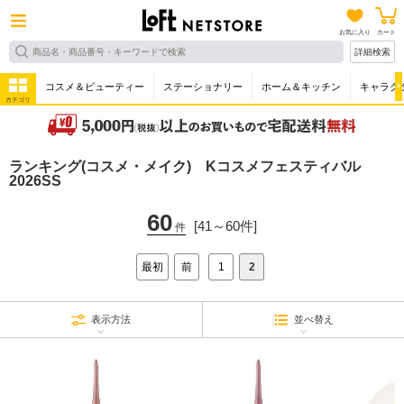
お気に入り
カート
詳細検索
コスメ＆ビューティー
ステーショナリー
ホーム＆キッチン
キャラク
カテゴリ
ランキング(コスメ・メイク) Kコスメフェスティバル
2026SS
60
[41～60件]
件
最初
前
1
2
表示方法
並べ替え